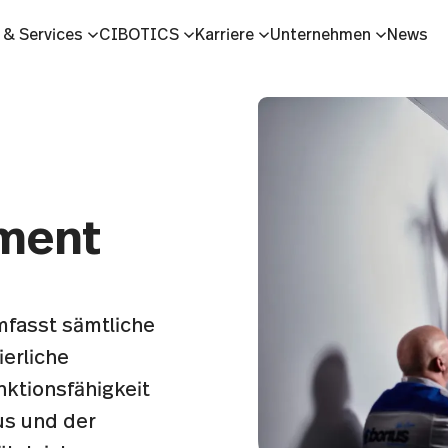
 & Services
CIBOTICS
Karriere
Unternehmen
News
ment
fasst sämtliche
ierliche
nktionsfähigkeit
us und der