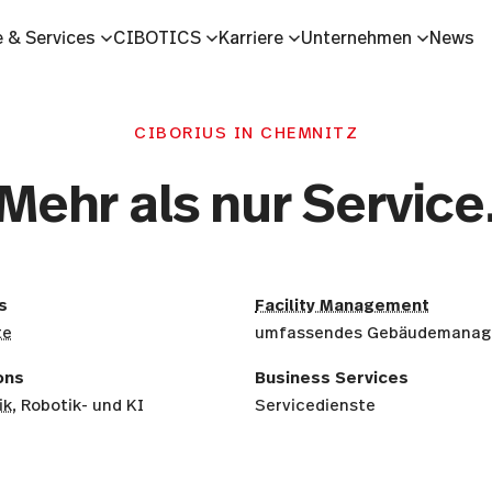
 & Services
CIBOTICS
Karriere
Unternehmen
News
CIBORIUS IN CHEMNITZ
Mehr als nur Service
s
Facility Management
te
umfassendes Gebäudemana
ons
Business Services
ik
, Robotik- und KI
Servicedienste