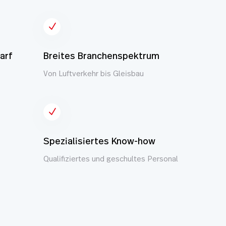
N
arf
Breites Branchenspektrum
Von Luftverkehr bis Gleisbau
N
Spezialisiertes Know-how
Qualifiziertes und geschultes Personal